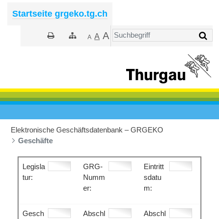
Zum Hauptinhalt springen
Startseite grgeko.tg.ch
A
A
A
Elektronische Geschäftsdatenbank – GRGEKO
Geschäfte
Legisla
GRG-
Eintritt
tur:
Numm
sdatu
er:
m:
Gesch
Abschl
Abschl