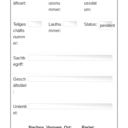
äftsart:
ussnu
ussdat
mmer:
um:
Teilges
Laufnu
Status:
pendent
chäfts
mmer:
numm
er:
Sachb
egriff:
Gesch
äftstitel
:
Untertit
el:
Nachna
Vornam
Ort:
Partei: