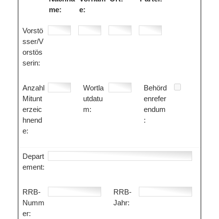
me:
e:
Vorstö
sser/V
orstös
serin:
Anzahl
Wortla
Behörd
Mitunt
utdatu
enrefer
erzeic
m:
endum
hnend
:
e:
Depart
ement:
RRB-
RRB-
Numm
Jahr:
er: